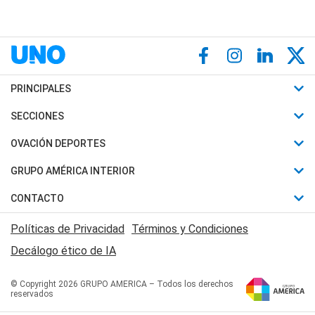
PRINCIPALES
Últimas Noticias
SECCIONES
Política
Horóscopo
OVACIÓN DEPORTES
Sociedad
Motores
Fútbol
GRUPO AMÉRICA INTERIOR
Policiales
Recetas
Mundial
Canal 7 en Vivo
CONTACTO
Judiciales
Trucos caseros
Automovilismo
Radio Nihuil
Acerca de Nosotros
Economia
Políticas de Privacidad
Términos y Condiciones
Series y Películas
Rugby
FM UNA
Contactanos
Decálogo ético de IA
Edictos y Solicitadas
Tenis
Radio Brava
Newsletter
Básquet
© Copyright 2026 GRUPO AMERICA – Todos los derechos
San Juan 8
reservados
Boxeo