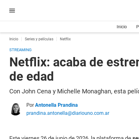
Inicio
P
Inicio
Series y películas
Netflix
STREAMING
Netflix: acaba de estr
de edad
Con John Cena y Michelle Monaghan, esta pelí
Por
Antonella Prandina
prandina.antonella@diariouno.com.ar
Este viernes 26 de junio de 2026, la plataforma de
se