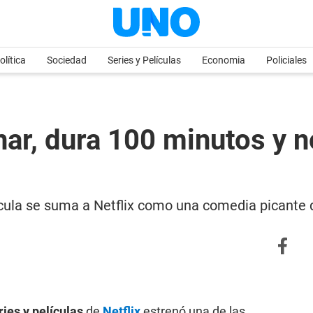
olítica
Sociedad
Series y Películas
Economia
Policiales
enar, dura 100 minutos y 
cula se suma a Netflix como una comedia picante
ries y películas
de
Netflix
estrenó una de las