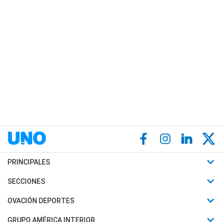
PRINCIPALES
Últimas Noticias
SECCIONES
Política
Horóscopo
OVACIÓN DEPORTES
Sociedad
Motores
Fútbol
GRUPO AMÉRICA INTERIOR