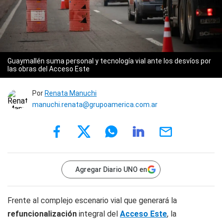
Guaymallén suma personal y tecnología vial ante los desvíos por
las obras del Acceso Este
Por
Renata Manuchi
manuchi.renata@grupoamerica.com.ar
Agregar Diario UNO en
Frente al complejo escenario vial que generará la
refuncionalización
integral del
Acceso Este
, la