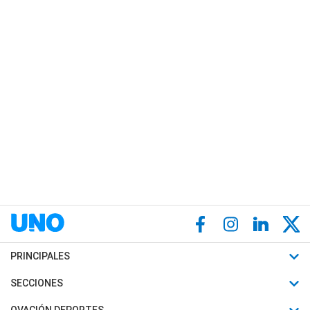
PRINCIPALES
Últimas Noticias
SECCIONES
Política
Horóscopo