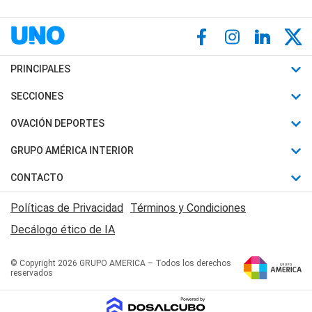
PRINCIPALES
Últimas Noticias
SECCIONES
Política
Horóscopo
OVACIÓN DEPORTES
Sociedad
Motores
Fútbol
GRUPO AMÉRICA INTERIOR
Policiales
Recetas
Mundial
Canal 7 en Vivo
CONTACTO
Judiciales
Trucos caseros
Automovilismo
Radio Nihuil
Acerca de Nosotros
Economia
Políticas de Privacidad
Términos y Condiciones
Series y Películas
Rugby
FM UNA
Contactanos
Decálogo ético de IA
Edictos y Solicitadas
Tenis
Radio Brava
Newsletter
Básquet
© Copyright 2026 GRUPO AMERICA – Todos los derechos
San Juan 8
reservados
Boxeo
Fuera de Juego