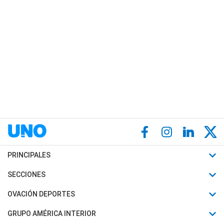
PRINCIPALES
Últimas Noticias
SECCIONES
Política
Horóscopo
OVACIÓN DEPORTES
Sociedad
Motores
Fútbol
GRUPO AMÉRICA INTERIOR
Policiales