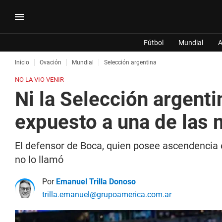
Fútbol
Mundial
A
Inicio
Ovación
Mundial
Selección argentina
NO LA VIO VENIR
Ni la Selección argent
expuesto a una de las 
El defensor de Boca, quien posee ascendencia e
no lo llamó
Por
Emanuel Trilla Donoso
trilla.emanuel@grupoamerica.com.ar