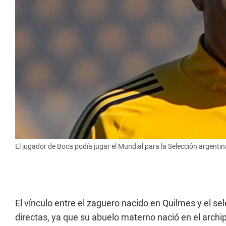
El jugador de Boca podía jugar el Mundial para la Selección argenti
El vínculo entre el zaguero nacido en Quilmes y el se
directas, ya que su abuelo materno nació en el archi