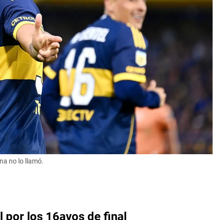
na no lo llamó.
 por los 16avos de final