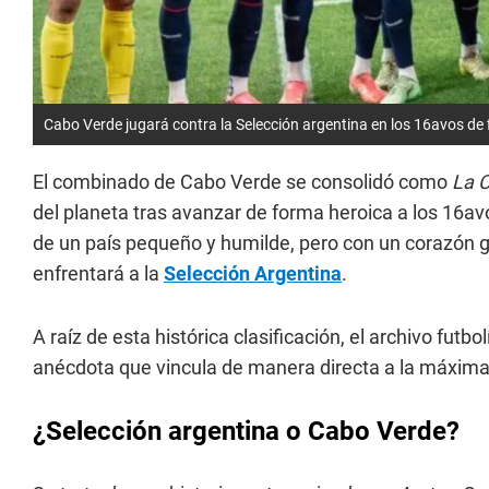
Cabo Verde jugará contra la Selección argentina en los 16avos de f
El combinado de Cabo Verde se consolidó como
La C
del planeta tras avanzar de forma heroica a los 16avo
de un país pequeño y humilde, pero con un corazón g
enfrentará a la
Selección Argentina
.
A raíz de esta histórica clasificación, el archivo futbo
anécdota que vincula de manera directa a la máxima
¿Selección argentina o Cabo Verde?