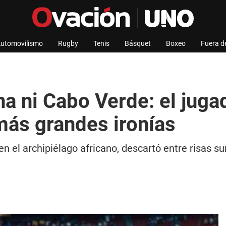
utomovilismo
Rugby
Tenis
Básquet
Boxeo
Fuera d
ina ni Cabo Verde: el jug
más grandes ironías
n el archipiélago africano, descartó entre risas s