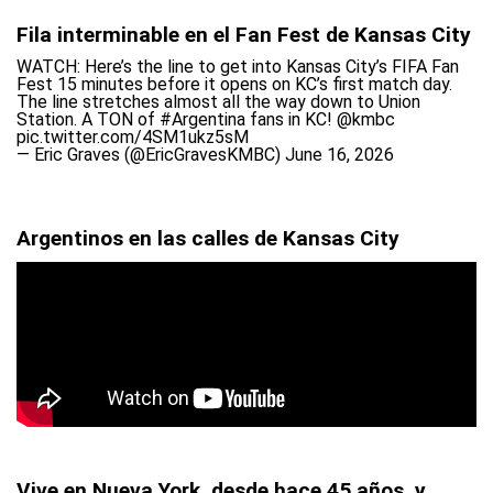
Fila interminable en el Fan Fest de Kansas City
WATCH: Here’s the line to get into Kansas City’s FIFA Fan
Fest 15 minutes before it opens on KC’s first match day.
The line stretches almost all the way down to Union
Station. A TON of
#Argentina
fans in KC!
@kmbc
pic.twitter.com/4SM1ukz5sM
— Eric Graves (@EricGravesKMBC)
June 16, 2026
Argentinos en las calles de Kansas City
Vive en Nueva York, desde hace 45 años, y