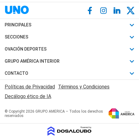
PRINCIPALES
Últimas Noticias
SECCIONES
Política
Horóscopo
OVACIÓN DEPORTES
Sociedad
Motores
Fútbol
GRUPO AMÉRICA INTERIOR
Policiales
Recetas
Mundial
Canal 7 en Vivo
CONTACTO
Judiciales
Trucos caseros
Automovilismo
Radio Nihuil
Acerca de Nosotros
Economia
Políticas de Privacidad
Términos y Condiciones
Series y Películas
Rugby
FM UNA
Contactanos
Decálogo ético de IA
Edictos y Solicitadas
Tenis
Radio Brava
Newsletter
Básquet
© Copyright 2026 GRUPO AMERICA – Todos los derechos
San Juan 8
reservados
Boxeo
Fuera de Juego