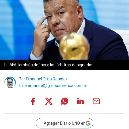
La AFA tambièn definió a los árbitros designados.
Por
Emanuel Trilla Donoso
trilla.emanuel@grupoamerica.com.ar
Agregar Diario UNO en