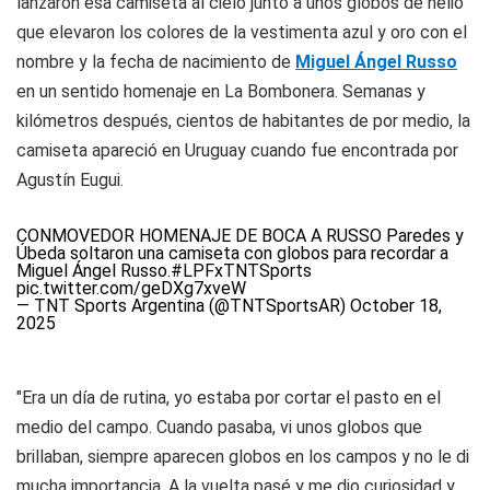
lanzaron esa camiseta al cielo junto a unos globos de helio
que elevaron los colores de la vestimenta azul y oro con el
nombre y la fecha de nacimiento de
Miguel Ángel Russo
en un sentido homenaje en La Bombonera. Semanas y
kilómetros después, cientos de habitantes de por medio, la
camiseta apareció en Uruguay cuando fue encontrada por
Agustín Eugui.
CONMOVEDOR HOMENAJE DE BOCA A RUSSO Paredes y
Úbeda soltaron una camiseta con globos para recordar a
Miguel Ángel Russo.
#LPFxTNTSports
pic.twitter.com/geDXg7xveW
— TNT Sports Argentina (@TNTSportsAR)
October 18,
2025
"Era un día de rutina, yo estaba por cortar el pasto en el
medio del campo. Cuando pasaba, vi unos globos que
brillaban, siempre aparecen globos en los campos y no le di
mucha importancia. A la vuelta pasé y me dio curiosidad y