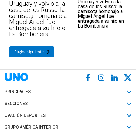
Uruguay y volvió a la
casa de los Russo: la
camiseta homenaje a
Miguel Ángel fue
entregada a su hijo en
La Bombonera
Página siguiente
PRINCIPALES
Últimas Noticias
SECCIONES
Política
Horóscopo
OVACIÓN DEPORTES
Sociedad
Motores
Fútbol
GRUPO AMÉRICA INTERIOR
Policiales
Recetas