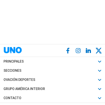
PRINCIPALES
Últimas Noticias
SECCIONES
Política
Horóscopo
OVACIÓN DEPORTES
Sociedad
Motores
Fútbol
GRUPO AMÉRICA INTERIOR
Policiales
Recetas
Mundial
Canal 7 en Vivo
CONTACTO
Judiciales
Trucos caseros
Automovilismo