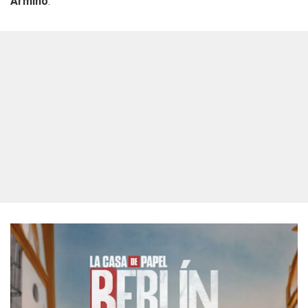
Armiño
.