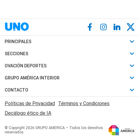
PRINCIPALES
Últimas Noticias
SECCIONES
Política
Horóscopo
OVACIÓN DEPORTES
Sociedad
Motores
Fútbol
GRUPO AMÉRICA INTERIOR
Policiales
Recetas
Mundial
Canal 7 en Vivo
CONTACTO
Judiciales
Trucos caseros
Automovilismo
Radio Nihuil
Acerca de Nosotros
Economia
Políticas de Privacidad
Términos y Condiciones
Series y Películas
Rugby
FM UNA
Contactanos
Decálogo ético de IA
Edictos y Solicitadas
Tenis
Radio Brava
Newsletter
Básquet
© Copyright 2026 GRUPO AMERICA – Todos los derechos
San Juan 8
reservados
Boxeo