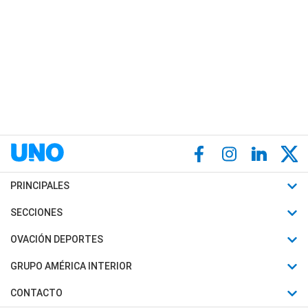
PRINCIPALES
Últimas Noticias
SECCIONES
Política
Horóscopo
OVACIÓN DEPORTES
Sociedad
Motores
Fútbol
GRUPO AMÉRICA INTERIOR
Policiales
Recetas
Mundial
Canal 7 en Vivo
CONTACTO
Judiciales
Trucos caseros