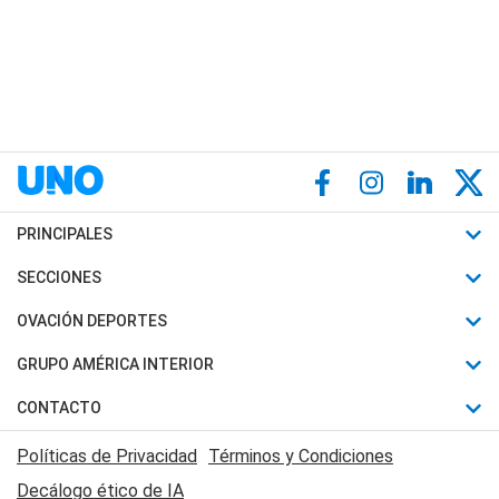
PRINCIPALES
Últimas Noticias
SECCIONES
Política
Horóscopo
OVACIÓN DEPORTES
Sociedad
Motores
Fútbol
GRUPO AMÉRICA INTERIOR
Policiales
Recetas
Mundial
Canal 7 en Vivo
CONTACTO
Judiciales
Trucos caseros
Automovilismo
Radio Nihuil
Acerca de Nosotros
Economia
Políticas de Privacidad
Términos y Condiciones
Series y Películas
Rugby
FM UNA
Contactanos
Decálogo ético de IA
Edictos y Solicitadas