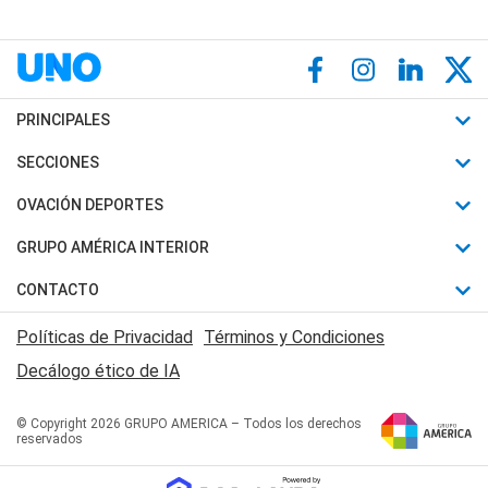
PRINCIPALES
Últimas Noticias
SECCIONES
Política
Horóscopo
OVACIÓN DEPORTES
Sociedad
Motores
Fútbol
GRUPO AMÉRICA INTERIOR
Policiales
Recetas
Mundial
Canal 7 en Vivo
CONTACTO
Judiciales
Trucos caseros
Automovilismo
Radio Nihuil
Acerca de Nosotros
Economia
Políticas de Privacidad
Términos y Condiciones
Series y Películas
Rugby
FM UNA
Contactanos
Decálogo ético de IA
Edictos y Solicitadas
Tenis
Radio Brava
Newsletter
Básquet
© Copyright 2026 GRUPO AMERICA – Todos los derechos
San Juan 8
reservados
Boxeo