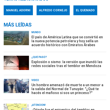
MANUEL ADORNI
ALFREDO CORNEJO
EL QUEMADO
MÁS LEÍDAS
MUNDO
El país de América Latina que se convirtió en
la nueva potencia petrolera y hoy sella un
acuerdo histórico con Emiratos Árabes
¿QUÉ PASÓ?
Explosión o sismo: la versión que inundó las
redes sociales tras el temblor en Mendoza
VIDEO
Un hombre amenazó de muerte a un menor a
la salida del Normal de Tunuyán: "¿Qué te
hacés el mafioso si sos un princeso?"
¡ATENCIÓN!
¿Dónde fue el epicentro del temblor en