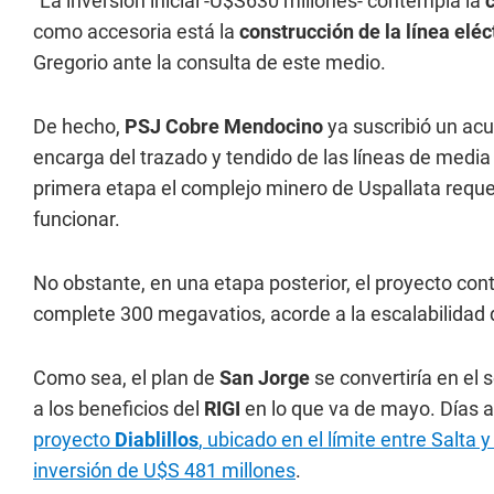
"La inversión inicial -U$S630 millones- contempla la
como accesoria está la
construcción de la línea eléc
Gregorio ante la consulta de este medio.
De hecho,
PSJ Cobre Mendocino
ya suscribió un ac
encarga del trazado y tendido de las líneas de media
primera etapa el complejo minero de Uspallata reque
funcionar.
No obstante, en una etapa posterior, el proyecto co
complete 300 megavatios, acorde a la escalabilidad 
Como sea, el plan de
San Jorge
se convertiría en el
a los beneficios del
RIGI
en lo que va de mayo. Días atr
proyecto
Diablillos
, ubicado en el límite entre Salta
inversión de U$S 481 millones
.