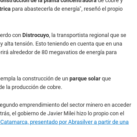
construcción de la planta concentradora
de cobre y
trica
para abastecerla de energía", reseñó el propio
uerdo con
Distrocuyo
, la transportista regional que se
 y alta tensión. Esto teniendo en cuenta que en una
rirá alrededor de 80 megavatios de energía para
ntempla la construcción de un
parque solar
que
de la producción de cobre.
 segundo emprendimiento del sector minero en acceder
ás, el gobierno de Javier Milei hizo lo propio con el
 y Catamarca, presentado por Abrasilver a partir de una