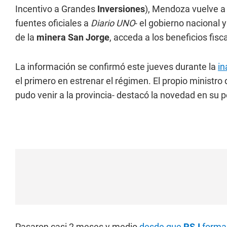
Incentivo a Grandes
Inversiones
), Mendoza vuelve a
fuentes oficiales a
Diario UNO
- el gobierno nacional 
de la
minera San Jorge
, acceda a los beneficios fis
La información se confirmó este jueves durante la
in
el primero en estrenar el régimen. El propio ministr
pudo venir a la provincia- destacó la novedad en su pe
Pasaron casi 2 meses y medio
desde que
PSJ
formal