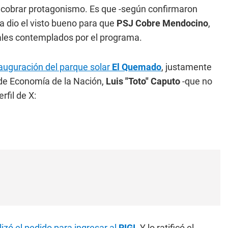
 cobrar protagonismo. Es que -según confirmaron
ya dio el visto bueno para que
PSJ Cobre Mendocino
,
cales contemplados por el programa.
auguración del parque solar
El Quemado
, justamente
o de Economía de la Nación,
Luis "Toto" Caputo
-que no
rfil de X:
izó el pedido para ingresar al
RIGI
. Y lo ratificó el