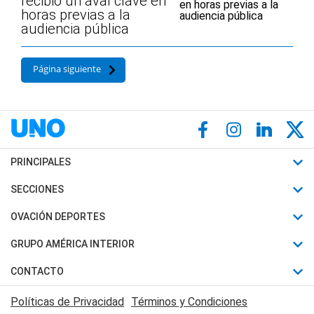
recibió un aval clave en
horas previas a la
audiencia pública
Página siguiente
PRINCIPALES
Últimas Noticias
SECCIONES
Política
Horóscopo
OVACIÓN DEPORTES
Sociedad
Motores
Fútbol
GRUPO AMÉRICA INTERIOR
Policiales
Recetas
Mundial
Canal 7 en Vivo
CONTACTO
Judiciales
Trucos caseros
Automovilismo
Radio Nihuil
Acerca de Nosotros
Economia
Políticas de Privacidad
Términos y Condiciones
Series y Películas
Rugby