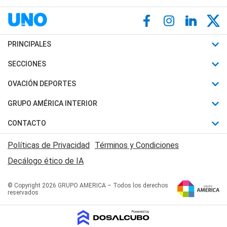
PRINCIPALES
Últimas Noticias
SECCIONES
Política
Horóscopo
OVACIÓN DEPORTES
Sociedad
Motores
Fútbol
GRUPO AMÉRICA INTERIOR
Policiales
Recetas
Mundial
Canal 7 en Vivo
CONTACTO
Judiciales
Trucos caseros
Automovilismo
Radio Nihuil
Acerca de Nosotros
Economia
Políticas de Privacidad
Términos y Condiciones
Series y Películas
Rugby
FM UNA
Contactanos
Decálogo ético de IA
Edictos y Solicitadas
Tenis
Radio Brava
Newsletter
Básquet
© Copyright 2026 GRUPO AMERICA – Todos los derechos
San Juan 8
reservados
Boxeo
Fuera de Juego