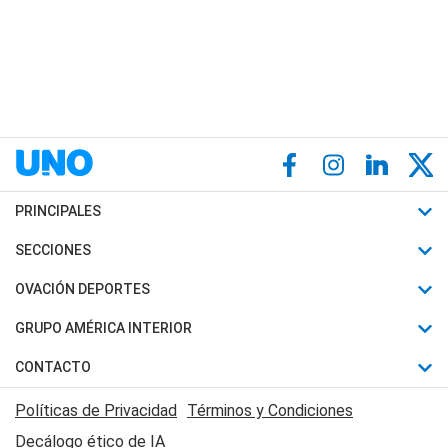
PRINCIPALES
Últimas Noticias
SECCIONES
Política
Horóscopo
OVACIÓN DEPORTES
Sociedad
Motores
Fútbol
GRUPO AMÉRICA INTERIOR
Policiales
Recetas
Mundial
Canal 7 en Vivo
CONTACTO
Judiciales
Trucos caseros
Automovilismo
Radio Nihuil
Acerca de Nosotros
Economia
Políticas de Privacidad
Términos y Condiciones
Series y Películas
Rugby
FM UNA
Contactanos
Decálogo ético de IA