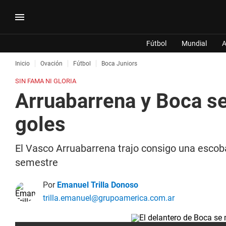
Fútbol
Mundial
A
Inicio
Ovación
Fútbol
Boca Juniors
SIN FAMA NI GLORIA
Arruabarrena y Boca se
goles
El Vasco Arruabarrena trajo consigo una escoba
semestre
Por
Emanuel Trilla Donoso
trilla.emanuel@grupoamerica.com.ar