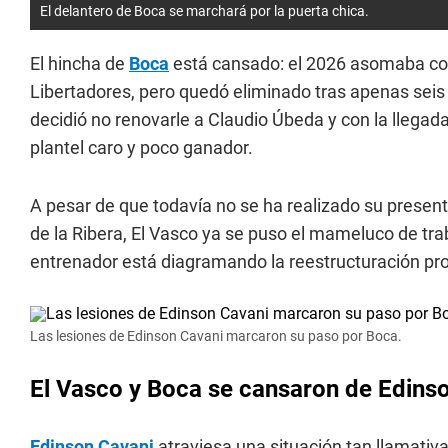
El delantero de Boca se marchará por la puerta chica.
El hincha de
Boca
está cansado: el 2026 asomaba como
Libertadores, pero quedó eliminado tras apenas sei
decidió no renovarle a Claudio Úbeda y con la llegad
plantel caro y poco ganador.
A pesar de que todavía no se ha realizado su presen
de la Ribera, El Vasco ya se puso el mameluco de tra
entrenador está diagramando la reestructuración pro
Las lesiones de Edinson Cavani marcaron su paso por Boca.
El Vasco y Boca se cansaron de Edins
Edinson Cavani
atraviesa una situación tan llamati