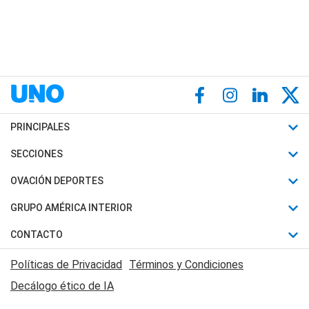
PRINCIPALES
Últimas Noticias
SECCIONES
Política
Horóscopo
OVACIÓN DEPORTES
Sociedad
Motores
Fútbol
GRUPO AMÉRICA INTERIOR
Policiales
Recetas
Mundial
Canal 7 en Vivo
CONTACTO
Judiciales
Trucos caseros
Automovilismo
Radio Nihuil
Acerca de Nosotros
Economia
Políticas de Privacidad
Términos y Condiciones
Series y Películas
Rugby
FM UNA
Contactanos
Decálogo ético de IA
Edictos y Solicitadas
Tenis
Radio Brava
Newsletter