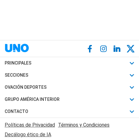
PRINCIPALES
Últimas Noticias
SECCIONES
Política
Horóscopo
OVACIÓN DEPORTES
Sociedad
Motores
Fútbol
GRUPO AMÉRICA INTERIOR
Policiales
Recetas
Mundial
Canal 7 en Vivo
CONTACTO
Judiciales
Trucos caseros
Automovilismo
Radio Nihuil
Acerca de Nosotros
Economia
Políticas de Privacidad
Términos y Condiciones
Series y Películas
Rugby
FM UNA
Contactanos
Decálogo ético de IA
Edictos y Solicitadas
Tenis