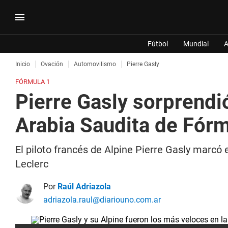
Fútbol
Mundial
A
Inicio
Ovación
Automovilismo
Pierre Gasly
FÓRMULA 1
Pierre Gasly sorprendió
Arabia Saudita de Fórm
El piloto francés de Alpine Pierre Gasly marcó 
Leclerc
Por
Raúl Adriazola
adriazola.raul@diariouno.com.ar