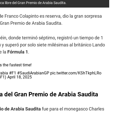
ica libre del Gran Premio de Arabia Saudita.
de Franco Colapinto es reserva, dio la gran sorpresa
l Gran Premio de Arabia Saudita.
éin, donde terminó séptimo, registró un tiempo de 1
y superó por solo siete milésimas al británico Lando
e la
Fórmula 1
.
s the fastest time!
Arabia
#F1
#SaudiArabianGP
pic.twitter.com/KShTkphLRo
@F1)
April 18, 2025
ca del Gran Premio de Arabia Saudita
o de Arabia Saudita
fue para el monegasco Charles