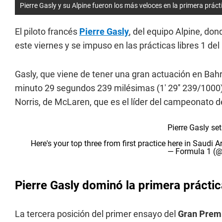
Pierre Gasly y su Alpine fueron los más veloces en la primera práct
El piloto francés
Pierre Gasly
, del equipo Alpine, don
este viernes y se impuso en las prácticas libres 1 de
Gasly, que viene de tener una gran actuación en Bahr
minuto 29 segundos 239 milésimas (1' 29'' 239/1000) 
Norris, de McLaren, que es el líder del campeonato d
Pierre Gasly set
Here's your top three from first practice here in Saudi 
— Formula 1 (
Pierre Gasly dominó la primera prácti
La tercera posición del primer ensayo del
Gran Premi