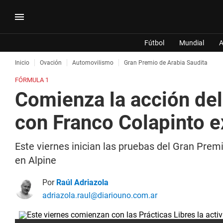
Fútbol
Mundial
A
Inicio
Ovación
Automovilismo
Gran Premio de Arabia Saudita
FÓRMULA 1
Comienza la acción del
con Franco Colapinto 
Este viernes inician las pruebas del Gran Premi
en Alpine
Por
Raúl Adriazola
adriazola.raul@diariouno.com.ar