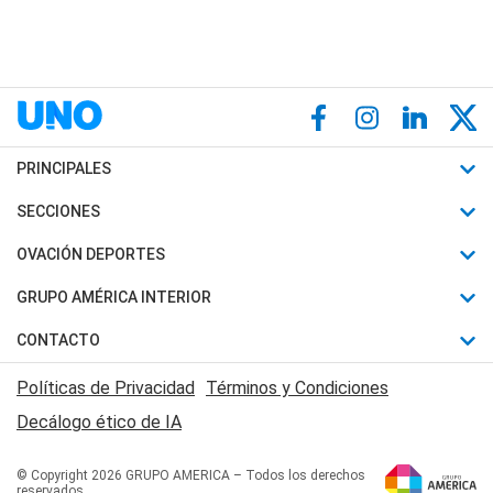
PRINCIPALES
Últimas Noticias
SECCIONES
Política
Horóscopo
OVACIÓN DEPORTES
Sociedad
Motores
Fútbol
GRUPO AMÉRICA INTERIOR
Policiales
Recetas
Mundial
Canal 7 en Vivo
CONTACTO
Judiciales
Trucos caseros
Automovilismo
Radio Nihuil
Acerca de Nosotros
Economia
Políticas de Privacidad
Términos y Condiciones
Series y Películas
Rugby
FM UNA
Contactanos
Decálogo ético de IA
Edictos y Solicitadas
Tenis
Radio Brava
Newsletter
Básquet
© Copyright 2026 GRUPO AMERICA – Todos los derechos
San Juan 8
reservados