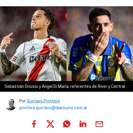
Sebastián Driussi y Ángel Di María, referentes de River y Central.
Por
Gustavo Privitera
privitera.gustavo@diariouno.com.ar