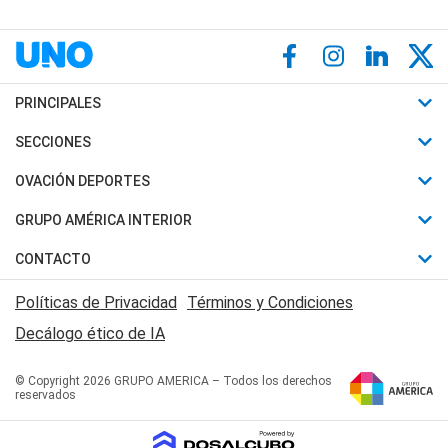
PRINCIPALES
Últimas Noticias
SECCIONES
Política
Horóscopo
OVACIÓN DEPORTES
Sociedad
Motores
Fútbol
GRUPO AMÉRICA INTERIOR
Policiales
Recetas
Mundial
Canal 7 en Vivo
CONTACTO
Judiciales
Trucos caseros
Automovilismo
Radio Nihuil
Acerca de Nosotros
Economia
Políticas de Privacidad
Términos y Condiciones
Series y Películas
Rugby
FM UNA
Contactanos
Decálogo ético de IA
Edictos y Solicitadas
Tenis
Radio Brava
Newsletter
Básquet
© Copyright 2026 GRUPO AMERICA – Todos los derechos
San Juan 8
reservados
Boxeo
Fuera de Juego