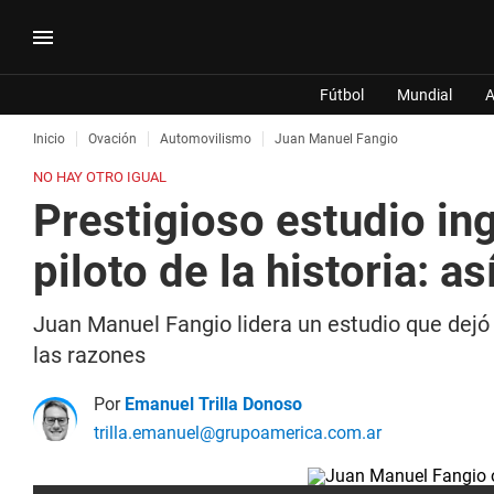
Fútbol
Mundial
A
Inicio
Ovación
Automovilismo
Juan Manuel Fangio
NO HAY OTRO IGUAL
Prestigioso estudio in
piloto de la historia: a
Juan Manuel Fangio lidera un estudio que dejó
las razones
Por
Emanuel Trilla Donoso
trilla.emanuel@grupoamerica.com.ar