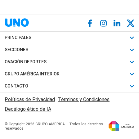
PRINCIPALES
Últimas Noticias
SECCIONES
Política
Horóscopo
OVACIÓN DEPORTES
Sociedad
Motores
Fútbol
GRUPO AMÉRICA INTERIOR
Policiales
Recetas
Mundial
Canal 7 en Vivo
CONTACTO
Judiciales
Trucos caseros
Automovilismo
Radio Nihuil
Acerca de Nosotros
Economia
Políticas de Privacidad
Términos y Condiciones
Series y Películas
Rugby
FM UNA
Contactanos
Decálogo ético de IA
Edictos y Solicitadas
Tenis
Radio Brava
Newsletter
Básquet
© Copyright 2026 GRUPO AMERICA – Todos los derechos
San Juan 8
reservados
Boxeo