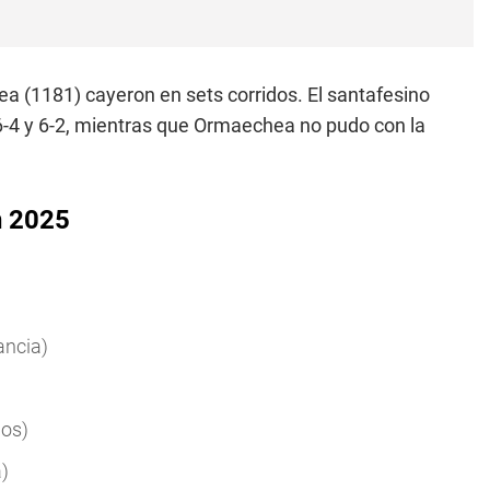
a (1181) cayeron en sets corridos. El santafesino
6-4 y 6-2, mientras que Ormaechea no pudo con la
n 2025
ancia)
dos)
a)