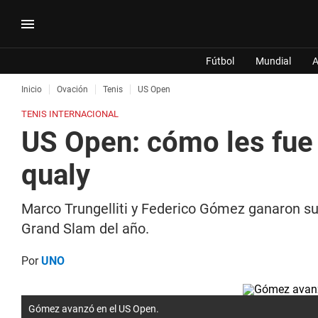
Fútbol
Mundial
A
Inicio
Ovación
Tenis
US Open
TENIS INTERNACIONAL
US Open: cómo les fue a
qualy
Marco Trungelliti y Federico Gómez ganaron sus
Grand Slam del año.
Por
UNO
Gómez avanzó en el US Open.