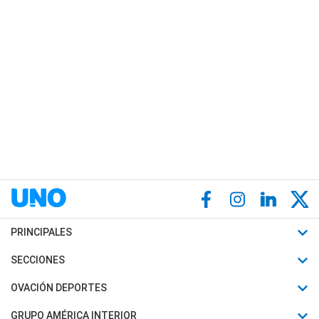
PRINCIPALES
Últimas Noticias
SECCIONES
Política
Horóscopo
OVACIÓN DEPORTES
Sociedad
Motores
Fútbol
GRUPO AMÉRICA INTERIOR