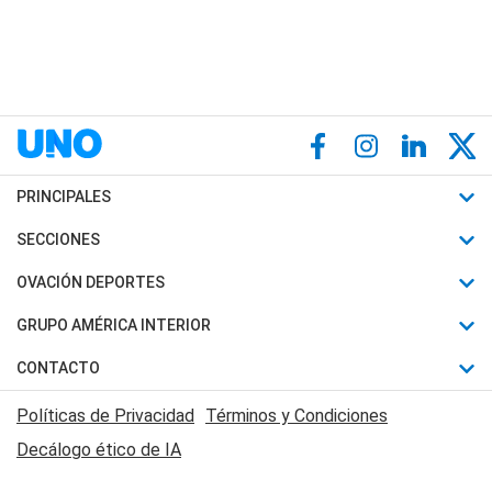
PRINCIPALES
Últimas Noticias
SECCIONES
Política
Horóscopo
OVACIÓN DEPORTES
Sociedad
Motores
Fútbol
GRUPO AMÉRICA INTERIOR
Policiales
Recetas
Mundial
Canal 7 en Vivo
CONTACTO
Judiciales
Trucos caseros
Automovilismo
Radio Nihuil
Acerca de Nosotros
Economia
Políticas de Privacidad
Términos y Condiciones
Series y Películas
Rugby
FM UNA
Contactanos
Decálogo ético de IA
Edictos y Solicitadas
Tenis
Radio Brava
Newsletter