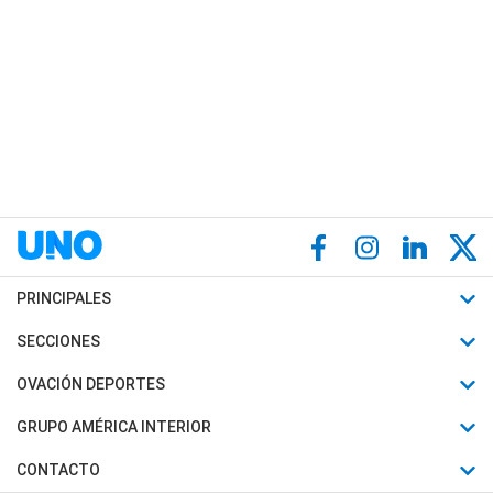
PRINCIPALES
Últimas Noticias
SECCIONES
Política
Horóscopo
OVACIÓN DEPORTES
Sociedad
Motores
Fútbol
GRUPO AMÉRICA INTERIOR
Policiales
Recetas
Mundial
Canal 7 en Vivo
CONTACTO
Judiciales
Trucos caseros