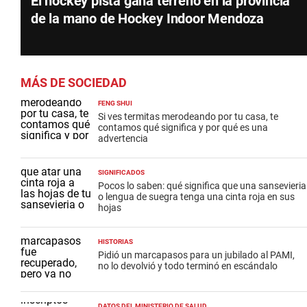
El hockey pista gana terreno en la provincia
de la mano de Hockey Indoor Mendoza
MÁS DE SOCIEDAD
FENG SHUI
Si ves termitas merodeando por tu casa, te
contamos qué significa y por qué es una
advertencia
SIGNIFICADOS
Pocos lo saben: qué significa que una sansevieria
o lengua de suegra tenga una cinta roja en sus
hojas
HISTORIAS
Pidió un marcapasos para un jubilado al PAMI,
no lo devolvió y todo terminó en escándalo
DATOS DEL MINISTERIO DE SALUD