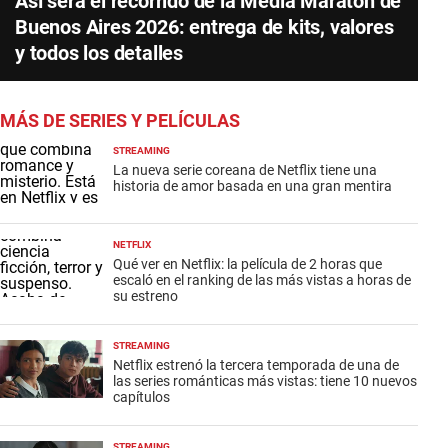
Así será el recorrido de la Media Maratón de
Buenos Aires 2026: entrega de kits, valores
y todos los detalles
MÁS DE SERIES Y PELÍCULAS
STREAMING
La nueva serie coreana de Netflix tiene una
historia de amor basada en una gran mentira
NETFLIX
Qué ver en Netflix: la película de 2 horas que
escaló en el ranking de las más vistas a horas de
su estreno
STREAMING
Netflix estrenó la tercera temporada de una de
las series románticas más vistas: tiene 10 nuevos
capítulos
STREAMING