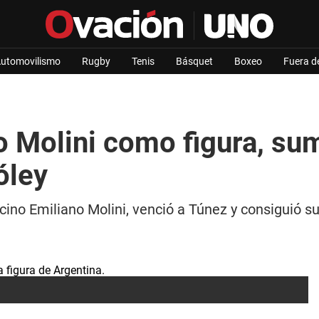
utomovilismo
Rugby
Tenis
Básquet
Boxeo
Fuera d
o Molini como figura, sum
óley
no Emiliano Molini, venció a Túnez y consiguió su 