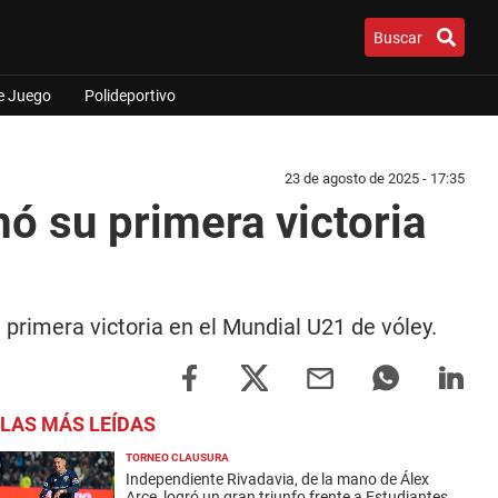
Buscar
e Juego
Polideportivo
23 de agosto de 2025 - 17:35
ó su primera victoria
primera victoria en el Mundial U21 de vóley.
LAS MÁS LEÍDAS
TORNEO CLAUSURA
Independiente Rivadavia, de la mano de Álex
Arce, logró un gran triunfo frente a Estudiantes