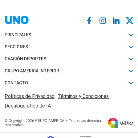
PRINCIPALES
Últimas Noticias
SECCIONES
Política
Horóscopo
OVACIÓN DEPORTES
Sociedad
Motores
Fútbol
GRUPO AMÉRICA INTERIOR
Policiales
Recetas
Mundial
Canal 7 en Vivo
CONTACTO
Judiciales
Trucos caseros
Automovilismo
Radio Nihuil
Acerca de Nosotros
Economia
Políticas de Privacidad
Términos y Condiciones
Series y Películas
Rugby
FM UNA
Contactanos
Decálogo ético de IA
Edictos y Solicitadas
Tenis
Radio Brava
Newsletter
Básquet
© Copyright 2026 GRUPO AMERICA – Todos los derechos
San Juan 8
reservados
Boxeo