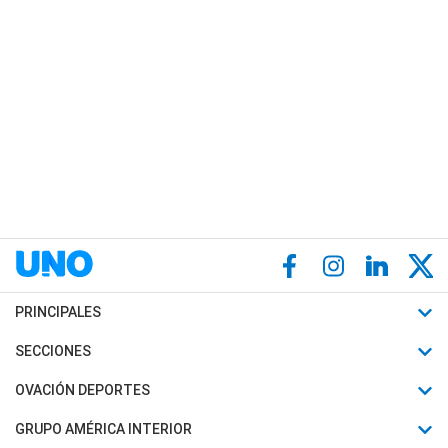
PRINCIPALES
Últimas Noticias
SECCIONES
Política
Horóscopo
OVACIÓN DEPORTES
Sociedad
Motores
Fútbol
GRUPO AMÉRICA INTERIOR
Policiales