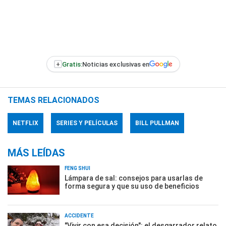
+
Gratis:
Noticias exclusivas en
TEMAS RELACIONADOS
NETFLIX
SERIES Y PELÍCULAS
BILL PULLMAN
MÁS LEÍDAS
FENG SHUI
Lámpara de sal: consejos para usarlas de
forma segura y que su uso de beneficios
ACCIDENTE
"Vivir con esa decisión": el desgarrador relato