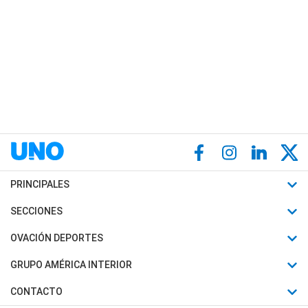
PRINCIPALES
Últimas Noticias
SECCIONES
Política
Horóscopo
OVACIÓN DEPORTES
Sociedad
Motores
Fútbol
GRUPO AMÉRICA INTERIOR
Policiales
Recetas
Mundial
Canal 7 en Vivo
CONTACTO
Judiciales
Trucos caseros