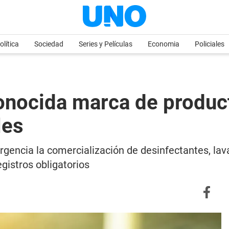
olítica
Sociedad
Series y Películas
Economia
Policiales
nocida marca de product
les
rgencia la comercialización de desinfectantes, lav
egistros obligatorios