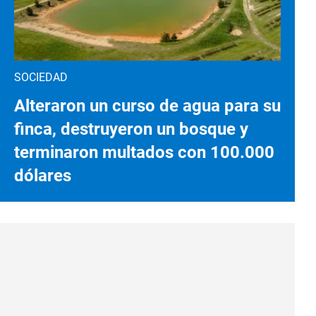
SOCIEDAD
Alteraron un curso de agua para su
finca, destruyeron un bosque y
terminaron multados con 100.000
dólares