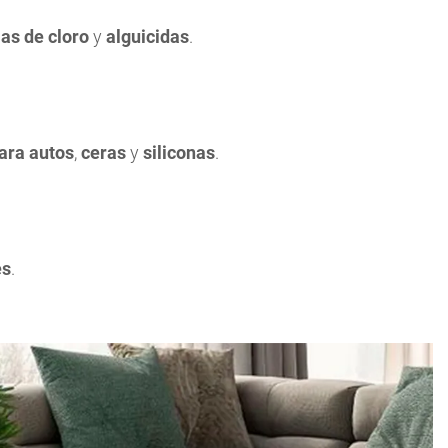
las de cloro
y
alguicidas
.
ara autos
,
ceras
y
siliconas
.
es
.