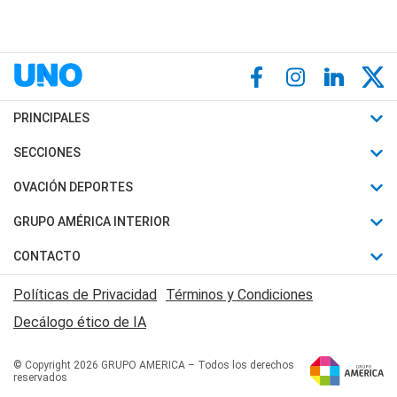
PRINCIPALES
Últimas Noticias
SECCIONES
Política
Horóscopo
OVACIÓN DEPORTES
Sociedad
Motores
Fútbol
GRUPO AMÉRICA INTERIOR
Policiales
Recetas
Mundial
Canal 7 en Vivo
CONTACTO
Judiciales
Trucos caseros
Automovilismo
Radio Nihuil
Acerca de Nosotros
Economia
Políticas de Privacidad
Términos y Condiciones
Series y Películas
Rugby
FM UNA
Contactanos
Decálogo ético de IA
Edictos y Solicitadas
Tenis
Radio Brava
Newsletter
Básquet
© Copyright 2026 GRUPO AMERICA – Todos los derechos
San Juan 8
reservados
Boxeo