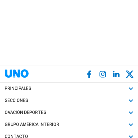
PRINCIPALES
Últimas Noticias
SECCIONES
Política
Horóscopo
OVACIÓN DEPORTES
Sociedad
Motores
Fútbol
GRUPO AMÉRICA INTERIOR
Policiales
Recetas
Mundial
Canal 7 en Vivo
CONTACTO