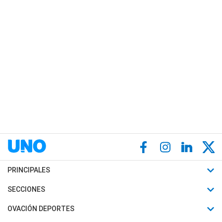
PRINCIPALES
Últimas Noticias
SECCIONES
Política
Horóscopo
OVACIÓN DEPORTES
Sociedad