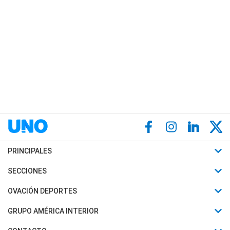
PRINCIPALES
Últimas Noticias
SECCIONES
Política
Horóscopo
OVACIÓN DEPORTES
Sociedad
Motores
Fútbol
GRUPO AMÉRICA INTERIOR
Policiales
Recetas
Mundial