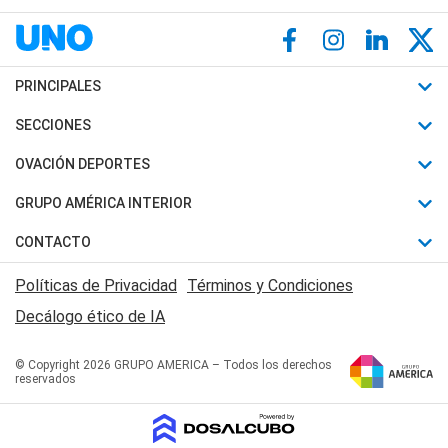
PRINCIPALES
Últimas Noticias
SECCIONES
Política
Horóscopo
OVACIÓN DEPORTES
Sociedad
Motores
Fútbol
GRUPO AMÉRICA INTERIOR
Policiales
Recetas
Mundial
Canal 7 en Vivo
CONTACTO
Judiciales
Trucos caseros
Automovilismo
Radio Nihuil
Acerca de Nosotros
Economia
Políticas de Privacidad
Términos y Condiciones
Series y Películas
Rugby
FM UNA
Contactanos
Decálogo ético de IA
Edictos y Solicitadas
Tenis
Radio Brava
Newsletter
Básquet
© Copyright 2026 GRUPO AMERICA – Todos los derechos
San Juan 8
reservados
Boxeo
Fuera de Juego