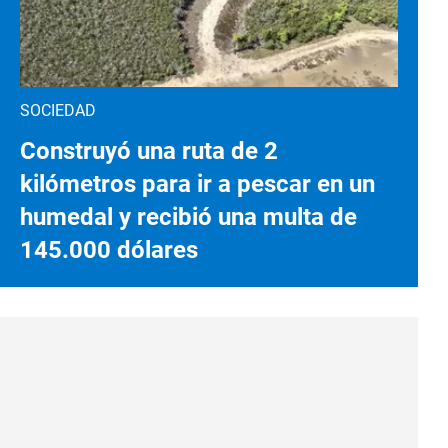
SOCIEDAD
Construyó una ruta de 2
kilómetros para ir a pescar en un
humedal y recibió una multa de
145.000 dólares