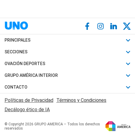
PRINCIPALES
Últimas Noticias
SECCIONES
Política
Horóscopo
OVACIÓN DEPORTES
Sociedad
Motores
Fútbol
GRUPO AMÉRICA INTERIOR
Policiales
Recetas
Mundial
Canal 7 en Vivo
CONTACTO
Judiciales
Trucos caseros
Automovilismo
Radio Nihuil
Acerca de Nosotros
Economia
Políticas de Privacidad
Términos y Condiciones
Series y Películas
Rugby
FM UNA
Contactanos
Decálogo ético de IA
Edictos y Solicitadas
Tenis
Radio Brava
Newsletter
Básquet
© Copyright 2026 GRUPO AMERICA – Todos los derechos
San Juan 8
reservados
Boxeo