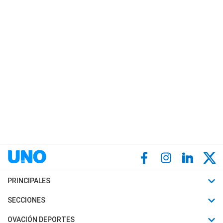
PRINCIPALES
Últimas Noticias
SECCIONES
Política
Horóscopo
OVACIÓN DEPORTES