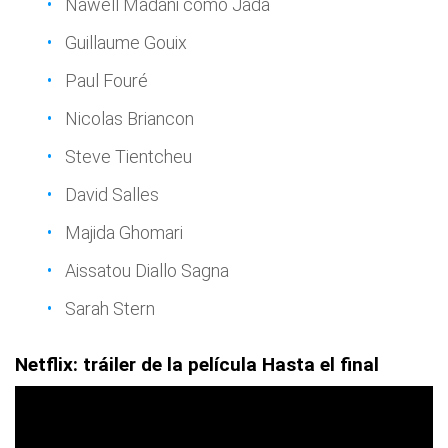
Nawell Madani como Jada
Guillaume Gouix
Paul Fouré
Nicolas Briancon
Steve Tientcheu
David Salles
Majida Ghomari
Aissatou Diallo Sagna
Sarah Stern
Netflix: tráiler de la película Hasta el final