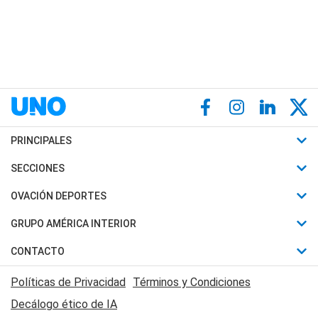
PRINCIPALES
Últimas Noticias
SECCIONES
Política
Horóscopo
OVACIÓN DEPORTES
Sociedad
Motores
Fútbol
GRUPO AMÉRICA INTERIOR
Policiales
Recetas
Mundial
Canal 7 en Vivo
CONTACTO
Judiciales
Trucos caseros
Automovilismo
Radio Nihuil
Acerca de Nosotros
Economia
Políticas de Privacidad
Términos y Condiciones
Series y Películas
Rugby
FM UNA
Contactanos
Decálogo ético de IA
Edictos y Solicitadas
Tenis