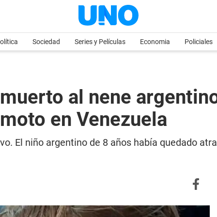
olítica
Sociedad
Series y Películas
Economia
Policiales
muerto al nene argentin
remoto en Venezuela
ivo. El niño argentino de 8 años había quedado atr