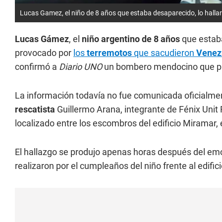
Lucas Gamez, el niño de 8 años que estaba desaparecido, lo halla
Lucas Gámez
, el
niño argentino de 8 años
que esta
provocado por
los
terremotos
que sacudieron
Venez
confirmó a
Diario UNO
un bombero mendocino que part
La información todavía no fue comunicada oficialme
rescatista
Guillermo Arana, integrante de Fénix Unit
localizado entre los escombros del edificio Miramar, 
El hallazgo se produjo apenas horas después del emo
realizaron por el cumpleaños del niño frente al edif