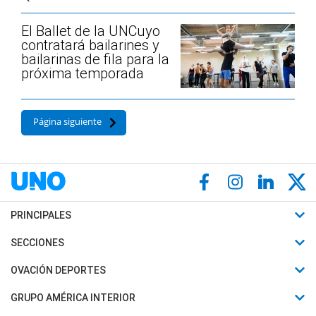
El Ballet de la UNCuyo
contratará bailarines y
bailarinas de fila para la
próxima temporada
Página siguiente
PRINCIPALES
Últimas Noticias
SECCIONES
Política
Horóscopo
OVACIÓN DEPORTES
Sociedad
Motores
Fútbol
GRUPO AMÉRICA INTERIOR
Policiales
Recetas